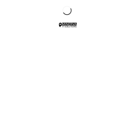
APRIL 25, 2024
ADMIN
UNCATEGORIZED
Minerva auf der SOHO
SHARE THIS